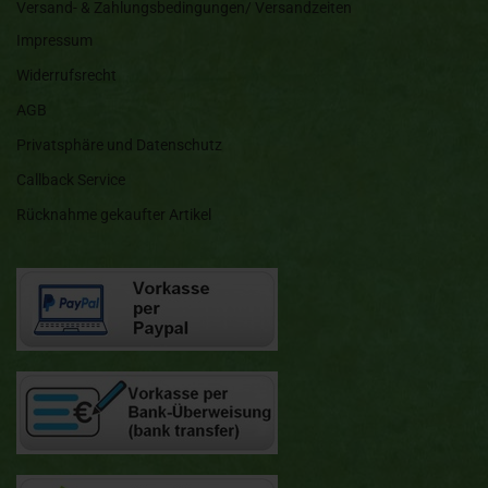
Versand- & Zahlungsbedingungen/ Versandzeiten
Impressum
Widerrufsrecht
AGB
Privatsphäre und Datenschutz
Callback Service
Rücknahme gekaufter Artikel