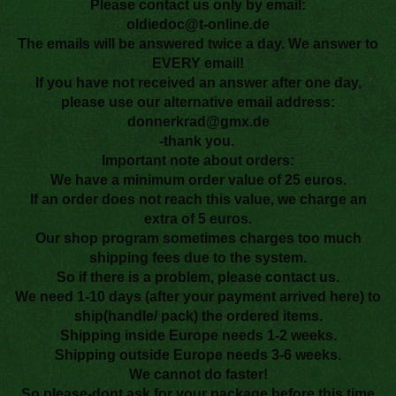
Please contact us only by email:
oldiedoc@t-online.de
The emails will be answered twice a day. We answer to
EVERY email!
If you have not received an answer after one day,
please use our alternative email address:
donnerkrad@gmx.de
-thank you.
Important note about orders:
We have a minimum order value of 25 euros.
If an order does not reach this value, we charge an
extra of 5 euros.
Our shop program sometimes charges too much
shipping fees due to the system.
So if there is a problem, please contact us.
We need 1-10 days (after your payment arrived here) to
ship(handle/ pack) the ordered items.
Shipping inside Europe needs 1-2 weeks.
Shipping outside Europe needs 3-6 weeks.
We cannot do faster!
So please-dont ask for your package before this time