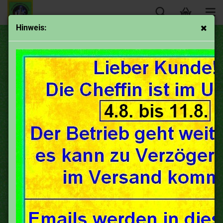
Hinweis:
Hallo! Willkommen!
Wir sind nun
oldtimerVergaser +
klamotte !