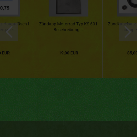
z Hauptdüsen f
Zündapp Motorrad Typ KS 601
Zündkabelsatz 
ergaser...
Beschreibung...
ndapp K
0 EUR
19,00 EUR
85,0