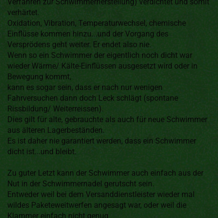
Verfahren zur Schwimmerherstellung) verdichtet und somit
verhärtet.
Oxidation, Vibration, Temperaturwechsel, chemische
Einflüsse kommen hinzu...und der Vorgang des
Versprödens geht weiter. Er endet also nie.
Wenn so ein Schwimmer der eigentlich noch dicht war
wieder Wärme/ Kälte-Einflüssen ausgesetzt wird oder in
Bewegung kommt,
kann es sogar sein, dass er nach nur wenigen
Fahrversuchen dann doch Leck schlägt (spontane
Rissbildung/ Weiterreissen).
Dies gilt für alte, gebrauchte als auch für neue Schwimmer
aus älteren Lagerbeständen.
Es ist daher nie garantiert werden, dass ein Schwimmer
dicht ist...und bleibt.
Zu guter Letzt kann der Schwimmer auch einfach aus der
Nut in der Schwimmernadel gerutscht sein.
Entweder weil bei dem Versanddienstleister wieder mal
wildes Paketeweitwerfen angesagt war, oder weil die
Klammer einfach nicht genug