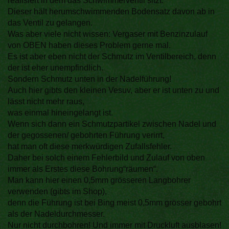
realisiert in dem das Schwimmerventil sitzt.
Dieser hält herumschwimmenden Bodensatz davon ab in
das Ventil zu gelangen.
Was aber viele nicht wissen: Vergaser mit Benzinzulauf
von OBEN haben dieses Problem gerne mal.
Es ist aber eben nicht der Schmutz im Ventilbereich, denn
der ist eher unempfindlich.
Sondern Schmutz unten in der Nadelführung!
Auch hier gibts den kleinen Vesuv, aber er ist unten zu und
lässt nicht mehr raus,
was einmal hineingelangt ist.
Wenn sich dann ein Schmutzpartikel zwischen Nadel und
der gegossenen/ gebohrten Führung verirrt,
hat man oft diese merkwürdigen Zufallsfehler.
Daher bei solch einem Fehlerbild und Zulauf von oben
immer als Erstes diese Bohrung“räumen“.
Man kann hier einen 0,5mm grösseren Langbohrer
verwenden (gibts im Shop),
denn die Führung ist bei Bing meist 0,5mm grösser gebohrt
als der Nadeldurchmesser.
Nur nicht durchbohren! Und immer mit Druckluft ausblasen!