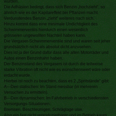
wurden.
Die Adhäsion bedingt, dass sich Benzin „hochzieht“, so
ähnlich wie es der Kapilareffekt bei Pflanzen macht.
Verdunstendes Benzin „zieht“ weiteres nach sich.
Hinzu kommt dass eine minimale Undichtigkeit des
Schwimmerventils hierdurch einen wesentlich
grösseren ungewollten Nachteil haben kann.
Die Vergaser-Schwimmerventile sind und waren seit jeher
grundsätzlich nicht als absolut dicht anzusehen.
Dies ist ja der Grund dafür dass alle alten Motorräder und
Autos einen Benzinhahn haben.
Der Benzinstand des Vergasers ist durch die teilweise
starke Vibration oft nicht wie es wünschenswert wäre oder
erdacht wurde.
Hierbei ist noch zu beachten, dass es 2 „Spritstände“ gibt:
A---Den statischen: Im Stand messbar (in mehreren
Versuchen zu ermitteln).
B---Den dynamischen: Im Fahrbetrieb in verschiedensten
Versorgungs-Situationen:
Bremsen, Beschleunigen, Schräglage usw.
Also ein fast nicht reproduzierbarer und im Betrieb kaum