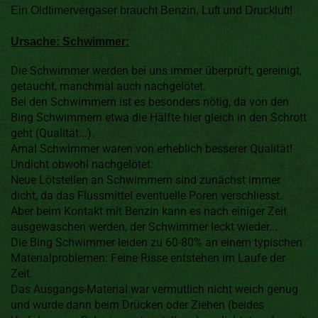
Ein Oldtimervergaser braucht Benzin, Luft und Druckluft!
Ursache: Schwimmer:
Die Schwimmer werden bei uns immer überprüft, gereinigt,
getaucht, manchmal auch nachgelötet.
Bei den Schwimmern ist es besonders nötig, da von den
Bing Schwimmern etwa die Hälfte hier gleich in den Schrott
geht (Qualität...).
Amal Schwimmer waren von erheblich besserer Qualität!
Undicht obwohl nachgelötet:
Neue Lötstellen an Schwimmern sind zunächst immer
dicht, da das Flussmittel eventuelle Poren verschliesst.
Aber beim Kontakt mit Benzin kann es nach einiger Zeit
ausgewaschen werden, der Schwimmer leckt wieder...
Die Bing Schwimmer leiden zu 60-80% an einem typischen
Materialproblemen: Feine Risse entstehen im Laufe der
Zeit.
Das Ausgangs-Material war vermutlich nicht weich genug
und wurde dann beim Drücken oder Ziehen (beides