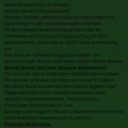
diese Vergaser dazu zu bringen,
weniger Benzin herauszulassen.
Mancher Besitzer geht dazu über, den Benzinstand mit
extra Kerben in der Schwimmernadel zu senken.
An die Leerlauf-Gemsichschraube kann statt der
Filterhülsen ein Schlauch-Ringstück (Bing 34-021)
gebaut werden, wie es bei der BMW Isetta serienmässig
war.
Hier kann ein Schlauch aufgesteckt weden, der
überschüssiges Benzin nach unten auf den Boden ableitet.
Wieviel Benzin darf dem Vergaser entkommen?
Tja auch hier gibt es leider keine verbindlichen Angaben.
Wir rechnen grob dass der Vergaser ca max 6 Tropfen/
Minute im Stand bei offenem Benzinhahn abgeben darf.
Direkt nach dem Tupfen natürlich wesentlich mehr.
Je nach Vergaserkonstruktion, Vergasergrösse,
Einbaulage, Benzinstand im Tank,
Zulaufgeschwindigkeit, Vibration, Startverhalten usw ist mit
verschiedensten Inkontinenzen zu rechnen.
Schmutz als Ursache: