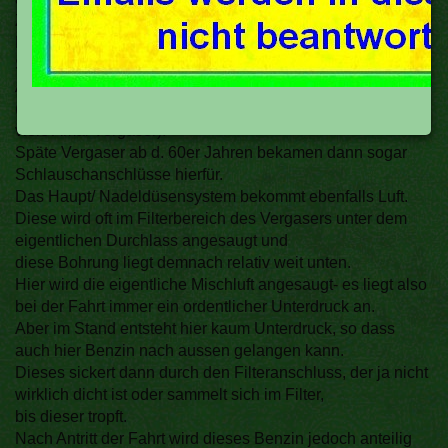
Zum Beispiel braucht die Schwimmerkammer eine
Belüftung, das Leerlaufsystem, ein eventuell vorhandenes
Startsystem und schräg montierte Vergaser haben oft noch
Abtropflöcher
(Zündapp S Modelle, Zündapp Schrägdüser, Horex und
viele Amal Vergaser).
Späte Vergaser ab d. 60er Jahren bekamen dann sogar
Schlauschanschlüsse hierfür.
Das Haupt/ Nadeldüsensystem bekommt ebenfalls Luft.
Diese wird oft im Filterbereich des Vergasers unter dem
eigentlichen Durchlass angesaugt und
diese Bohrung liegt demnach relativ weit unten.
Hier wird die eigentliche Mischluft angesaugt- es liegt also
bei der Fahrt immer ein ordentlicher Unterdruck an.
Aber im Stand entsteht hier kaum Unterdruck, so dass
auch hier Benzin nach aussen gelangen kann.
Dieses sickert dann durch den Filteranschluss, der ja nicht
wirklich dicht ist oder sammelt sich im Filter,
bis dieser tropft.
Nach Antritt der Fahrt wird dieses Benzin jedoch anteilig