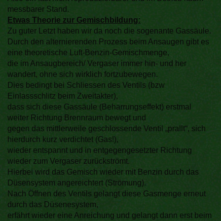
messbarer Stand.
Etwas Theorie zur Gemischbildung:
Zu guter Letzt haben wir da noch die sogenante Gassäule.
Durch den alternierenden Prozess beim Ansaugen gibt es
eine theoretische Luft-Benzin-Gemischmenge,
die im Ansaugbereich/ Vergaser immer hin- und her
wandert, ohne sich wirklich fortzubewegen.
Dies bedingt bei Schliessen des Ventils (bzw
Einlassschlitz beim Zweitakter),
dass sich diese Gassäule (Beharrungseffekt) erstmal
weiter Richtung Brennraum bewegt und
gegen das mittlerweile geschlossende Ventil „prallt“, sich
hierdurch kurz verdichtet (Gas!),
wieder entspannt und in entgegengesetzter Richtung
wieder zum Vergaser zurückströmt.
Hierbei wird das Gemisch wieder mit Benzin durch das
Düsensystem angereichtert (Strömung).
Nach Öffnen des Ventils gelangt diese Gasmenge erneut
durch das Düsenesystem,
erfährt wieder eine Anreichung und gelangt dann erst beim