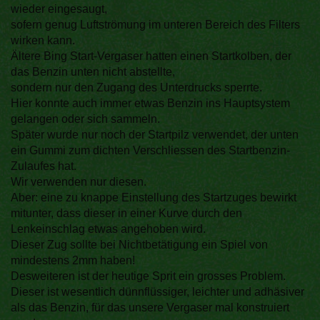
wieder eingesaugt,
sofern genug Luftströmung im unteren Bereich des Filters
wirken kann.
Ältere Bing Start-Vergaser hatten einen Startkolben, der
das Benzin unten nicht abstellte,
sondern nur den Zugang des Unterdrucks sperrte.
Hier konnte auch immer etwas Benzin ins Hauptsystem
gelangen oder sich sammeln.
Später wurde nur noch der Startpilz verwendet, der unten
ein Gummi zum dichten Verschliessen des Startbenzin-
Zulaufes hat.
Wir verwenden nur diesen.
Aber: eine zu knappe Einstellung des Startzuges bewirkt
mitunter, dass dieser in einer Kurve durch den
Lenkeinschlag etwas angehoben wird.
Dieser Zug sollte bei Nichtbetätigung ein Spiel von
mindestens 2mm haben!
Desweiteren ist der heutige Sprit ein grosses Problem.
Dieser ist wesentlich dünnflüssiger, leichter und adhäsiver
als das Benzin, für das unsere Vergaser mal konstruiert