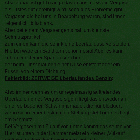
Also zunächst geht man ja davon aus, dass ein Vergaser
als Erstes gut gereinigt wird, sobald es Probleme gibt.
Vergaser, die bei uns in Bearbeitung waren, sind innen
„eigentlich“ blitzblank.
Aber bei einem Vergaser gehts halt um kleinste
Schmutzpartikel.
Zum einen kann die sehr kleine Leerlaufdüse verstopfen.
Hierbei wäre ein Sandkorn schon riesig! Aber es kann
schon ein kleiner Span ausreichen,
der beim Einschrauben einer Düse entsteht oder ein
Fussel von einem Dichtring.
Fehlerbild: ZEITWEISE überlaufendes Benzin
:
Also immer wenn es um unregelmässig auftretendes
Überlaufen eines Vergasers geht liegt das entweder an
einer verbogenen Schwimmernadel, die nur blockiert,
wenn sie in einer bestimmten Stellung steht oder es liegt
am Schmutz.
Bei Vergasern mit Zulauf von unten kommt das selten vor.
Hier ist unten in der Kammer meist ein kleiner „Vulkan“