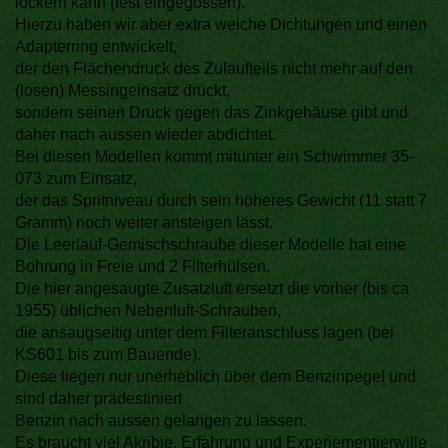
lockern kann (fest eingegossen).
Hierzu haben wir aber extra weiche Dichtungen und einen
Adapterring entwickelt,
der den Flächendruck des Zulaufteils nicht mehr auf den
(losen) Messingeinsatz drückt,
sondern seinen Druck gegen das Zinkgehäuse gibt und
daher nach aussen wieder abdichtet.
Bei diesen Modellen kommt mitunter ein Schwimmer 35-
073 zum Einsatz,
der das Spritniveau durch sein höheres Gewicht (11 statt 7
Gramm) noch weiter ansteigen lässt.
Die Leerlauf-Gemischschraube dieser Modelle hat eine
Bohrung in Freie und 2 Filterhülsen.
Die hier angesaugte Zusatzluft ersetzt die vorher (bis ca
1955) üblichen Nebenluft-Schrauben,
die ansaugseitig unter dem Filteranschluss lagen (bei
KS601 bis zum Bauende).
Diese liegen nur unerheblich über dem Benzinpegel und
sind daher prädestiniert
Benzin nach aussen gelangen zu lassen.
Es braucht viel Akribie, Erfahrung und Experiementierwille