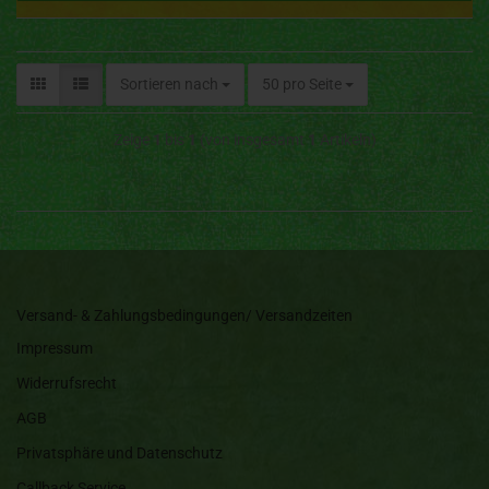
Sortieren nach
50 pro Seite
Zeige
1
bis
1
(von insgesamt
1
Artikeln)
Versand- & Zahlungsbedingungen/ Versandzeiten
Impressum
Widerrufsrecht
AGB
Privatsphäre und Datenschutz
Callback Service