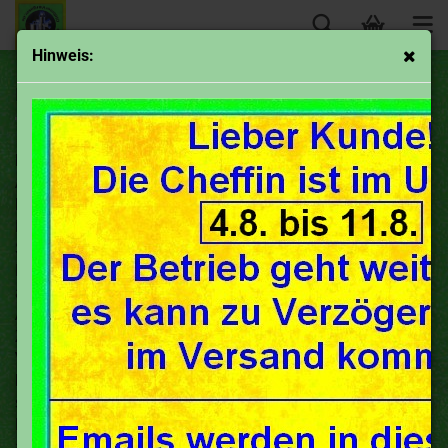
Hinweis:
Mein Vergaser tropft-warum?
Mein Vergaser tropft (kein Defekt)
Alle Vergaser, mit denen wir es in der Oldtimerei zu tun
haben, sind
nicht
als „dicht“ konstruiert.
Belegt wird dies zum einen an den ungeliebten
Schmutzansammlungen in Vergasernähe vieler
Fahrzeuge,
als auch an Konstruktionsdetails wie Ableitblechen/
Auffangwannen mit Ablauf.
Zu sehen bei DKW RT Modellen, Ardie, Combimot mit
Vergaserbecher sowie bei vielen Automobilen,
bei denen unter den Vergasern Abtropfbleche montiert
sind.
Begründet ist dies zum einen dadurch, dass der Vergaser
an mehreren Stellen Luft benötigt.