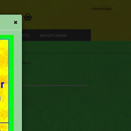
Kundenlogin
 Warenkorb
0,00 EUR
RE GESCHICHTE...
BEWERTUNGEN
»
 Marken
Maico
Konto erstellen
Passwort vergessen?