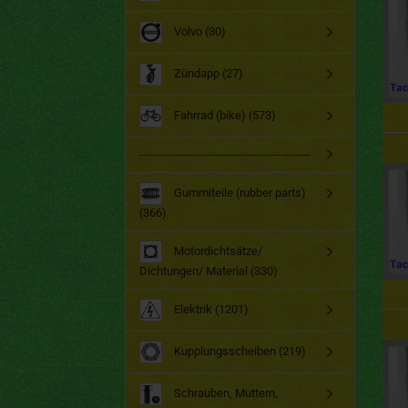
Volvo (30)
Zündapp (27)
Fahrrad (bike) (573)
-----------------------------------------------
Gummiteile (rubber parts)
(366)
Motordichtsätze/
Dichtungen/ Material (330)
Elektrik (1201)
Kupplungsscheiben (219)
Schrauben, Muttern,