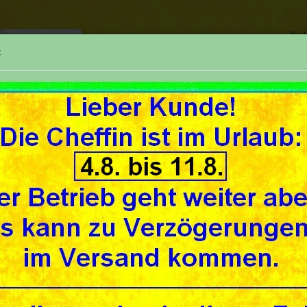
Ihr
:
TELEFON
SUCHE
REPARATUREN
UNSER GESCHÄFT
UNSE
»
»
seite
Seilzüge/ Tachowellen (control & speedo cables)
Tachowellen nach
ico