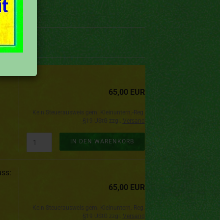
65,00 EUR
Kein Steuerausweis gem. Kleinuntern.-Reg.
§19 UStG zzgl.
Versand
IN DEN WARENKORB
ss:
65,00 EUR
Kein Steuerausweis gem. Kleinuntern.-Reg.
§19 UStG zzgl.
Versand