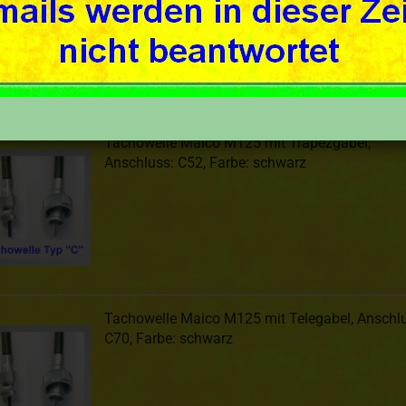
Sortieren nach
50 pro Seite
Tachowelle Maico M125 mit Trapezgabel,
Anschluss: C52, Farbe: schwarz
Tachowelle Maico M125 mit Telegabel, Anschlu
C70, Farbe: schwarz