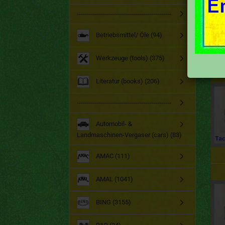
-----------------------------------------------
Betriebsmittel/ Öle (94)
Werkzeuge (tools) (375)
Literatur (books) (206)
-----------------------------------------------
Automobil- &
Landmaschinen-Vergaser (cars) (83)
AMAC (111)
AMAL (1041)
BING (3155)