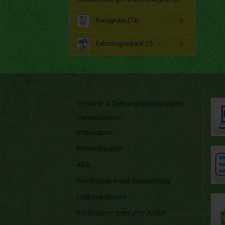
Fundgrube (74)
Fahrzeugverkauf (7)
Versand- & Zahlungsbedingungen/
Versandzeiten
Impressum
Widerrufsrecht
AGB
Privatsphäre und Datenschutz
Callback Service
Rücknahme gekaufter Artikel