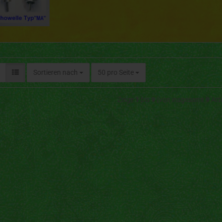
Sortieren nach
50 pro Seite
Zeige
1
bis
9
(von insgesamt
9
Arti