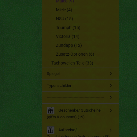
Maico (9)
Miele (4)
NSU (15)
Triumph (15)
Victoria (14)
Zündapp (12)
Zusatz-Optionen (6)
Tachowellen-Teile (33)
Spiegel
Typenschilder
-----------------------------------------------
Geschenke/ Gutscheine
(gifts & coupons) (19)
Aufpreise/
Zusatzleistungen (extra charges) (8)