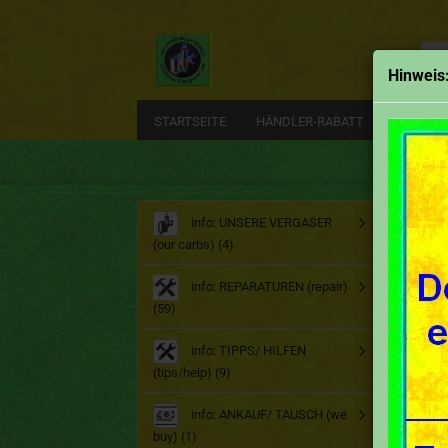
Alle
Hinweis
STARTSEITE
HÄNDLER-RABATT
EMAIL
Start
info: UNSERE VERGASER
(our carbs) (4)
Ma
info: REPARATUREN (repair)
(59)
info: TIPPS/ HILFEN
(tips/help) (9)
info: ANKAUF/ TAUSCH (we
buy) (1)