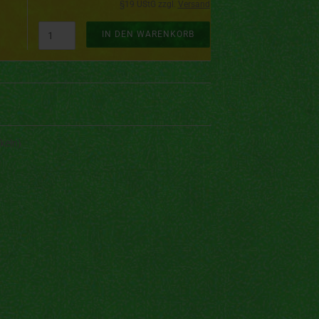
§19 UStG zzgl.
Versand
IN DEN WARENKORB
keln)