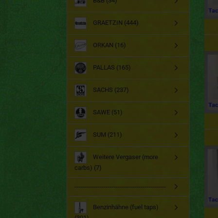
B&B (34)
GRAETZIN (444)
ORKAN (16)
PALLAS (165)
SACHS (237)
SAWE (51)
SUM (211)
Weitere Vergaser (more
carbs) (7)
-----------------------------------------------
Benzinhähne (fuel taps)
(301)