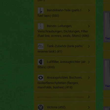
Benzinhahn-Teile (parts f
fuel taps) (550)
Benzin: Leitungen,
Verschraubungen, Dichtungen, Filter
(fuel line, screws, seals, filters) (486)
Tank-Zubehör (tank parts/
reserve tank) (41)
Luftfilter, Ansaugtrichter (air
filters) (333)
Ansaugstutzen, Buchsen,
Isolierflanschplatten (flanges,
manifolds, bushes) (418)
-----------------------------------------------
Victoria (452)