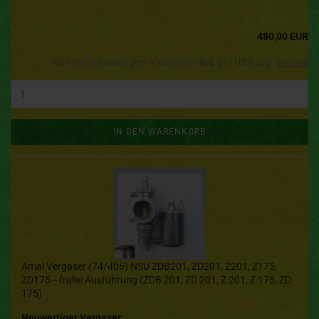
480,00 EUR
Kein Steuerausweis gem. Kleinuntern.-Reg. §19 UStG zzgl.
Versand
IN DEN WARENKORB
Amal Vergaser (74/406) NSU ZDB201, ZD201, Z201, Z175,
ZD175---frühe Ausführung (ZDB 201, ZD 201, Z 201, Z 175, ZD
175)
Neuwertiger Vergaser: