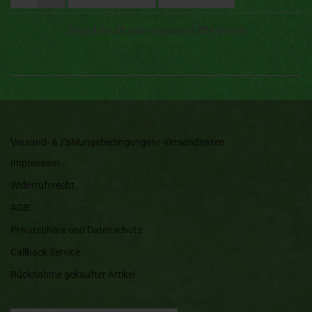
Zeige
1
bis
22
(von insgesamt
22
Artikeln)
Versand- & Zahlungsbedingungen/ Versandzeiten
Impressum
Widerrufsrecht
AGB
Privatsphäre und Datenschutz
Callback Service
Rücknahme gekaufter Artikel