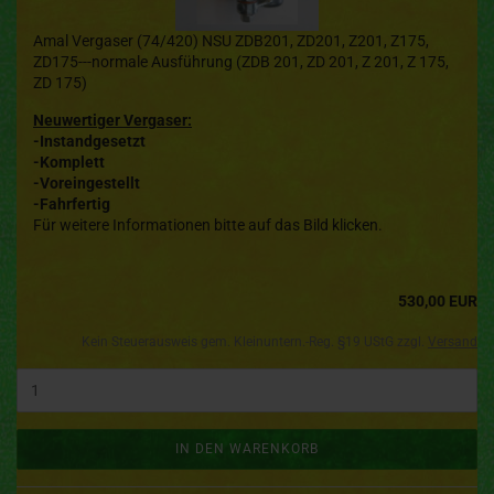
Amal Vergaser (74/420) NSU ZDB201, ZD201, Z201, Z175,
ZD175---normale Ausführung (ZDB 201, ZD 201, Z 201, Z 175,
ZD 175)
Neuwertiger Vergaser:
-Instandgesetzt
-Komplett
-Voreingestellt
-Fahrfertig
Für weitere Informationen bitte auf das Bild klicken.
530,00 EUR
Kein Steuerausweis gem. Kleinuntern.-Reg. §19 UStG zzgl.
Versand
IN DEN WARENKORB