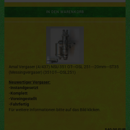
IN DEN WARENKORB
Amal Vergaser (4/437) NSU 351 OT---OSL 251---20mm---ST35
(Messingvergaser) (351OT---OSL251)
Neuwertiger Vergaser:
-Instandgesetzt
-Komplett
-Voreingestellt
-Fahrfertig
Für weitere Informationen bitte auf das Bild klicken.
540,00 EUR