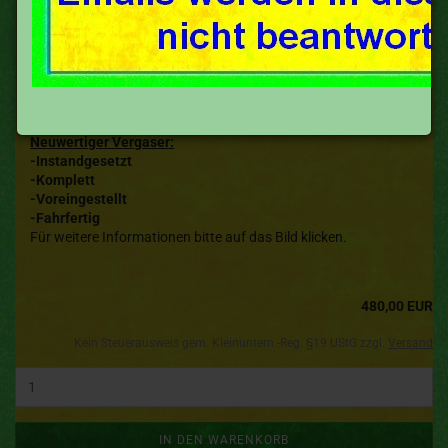
Amal Vergaser (14E1H) NSU Fox
Neuwertiger Vergaser:
-Instandgesetzt
-Komplett
-Voreingestellt
-Fahrfertig
Für weitere Informationen bitte auf das Bild klicken.
480,00 EUR
Kein Steuerausweis gem. Kleinuntern.-Reg. §19 UStG zzgl.
Versand
IN DEN WARENKORB