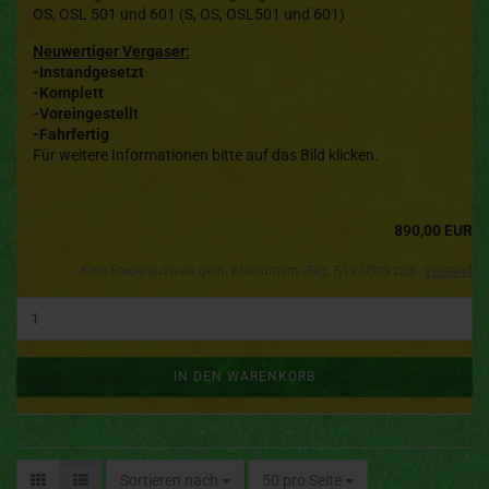
OS, OSL 501 und 601 (S, OS, OSL501 und 601)
Neuwertiger Vergaser:
-Instandgesetzt
-Komplett
-Voreingestellt
-Fahrfertig
Für weitere Informationen bitte auf das Bild klicken.
890,00 EUR
Kein Steuerausweis gem. Kleinuntern.-Reg. §19 UStG zzgl.
Versand
IN DEN WARENKORB
Sortieren nach
50 pro Seite