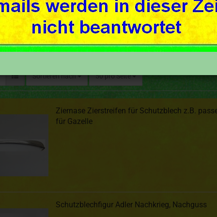
Sortieren nach
50 pro Seite
Ziernase Zierstreifen für Schutzblech z.B. pass
für Gazelle
Schutzblechfigur Adler Nachkrieg, Nachguss