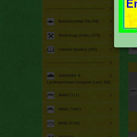
-----------------------------------------------
Betriebsmittel/ Öle (94)
Werkzeuge (tools) (375)
Literatur (books) (206)
-----------------------------------------------
Automobil- &
Landmaschinen-Vergaser (cars) (83)
AMAC (111)
AMAL (1041)
BING (3155)