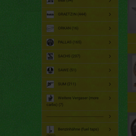
B&B (34)
GRAETZIN (444)
ORKAN (16)
PALLAS (165)
SACHS (237)
SAWE (51)
SUM (211)
Weitere Vergaser (more
carbs) (7)
-----------------------------------------------
Benzinhähne (fuel taps)
(301)