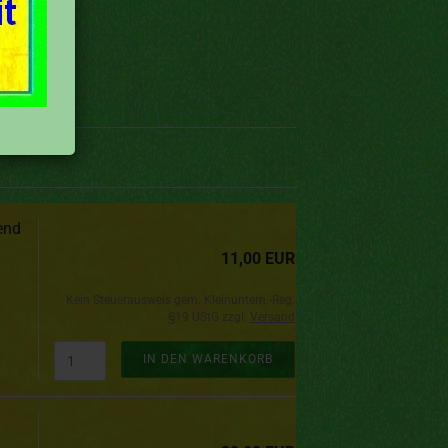
end
11,00 EUR
Kein Steuerausweis gem. Kleinuntern.-Reg.
§19 UStG zzgl.
Versand
IN DEN WARENKORB