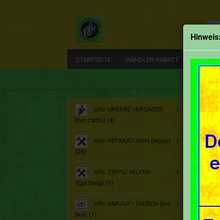
Alle
Hinweis
STARTSEITE
HÄNDLER-RABATT
EMAIL
Start
info: UNSERE VERGASER
(our carbs) (4)
Sch
info: REPARATUREN (repair)
(59)
info: TIPPS/ HILFEN
(tips/help) (9)
info: ANKAUF/ TAUSCH (we
buy) (1)