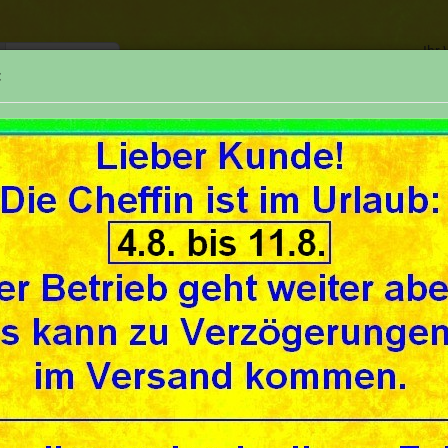
Ihr
:
TELEFON
SUCHE
REPARATUREN
UNSER GESCHÄFT
UNSE
»
»
seite
Fahrrad (bike)
Schutzblechfiguren
utzblechfiguren