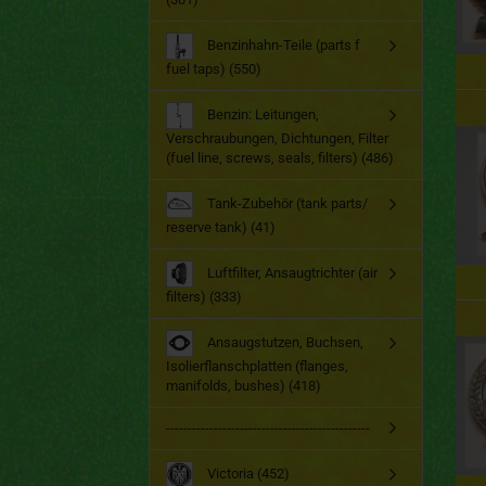
Benzinhahn-Teile (parts f
fuel taps) (550)
Benzin: Leitungen,
Verschraubungen, Dichtungen, Filter
(fuel line, screws, seals, filters) (486)
Tank-Zubehör (tank parts/
reserve tank) (41)
Luftfilter, Ansaugtrichter (air
filters) (333)
Ansaugstutzen, Buchsen,
Isolierflanschplatten (flanges,
manifolds, bushes) (418)
-----------------------------------------------
Victoria (452)