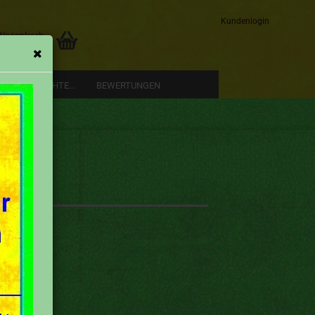
Kundenlogin
 Warenkorb
0,00 EUR
RE GESCHICHTE...
BEWERTUNGEN
Konto erstellen
Passwort vergessen?