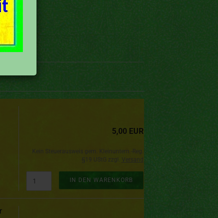
5,00 EUR
Kein Steuerausweis gem. Kleinuntern.-Reg.
§19 UStG zzgl.
Versand
IN DEN WARENKORB
r