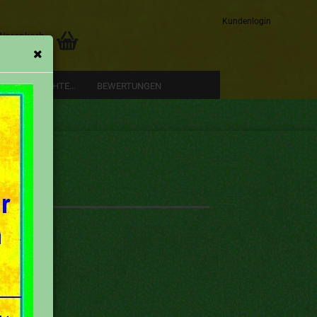
Kundenlogin
 Warenkorb
0,00 EUR
RE GESCHICHTE...
BEWERTUNGEN
Konto erstellen
Passwort vergessen?