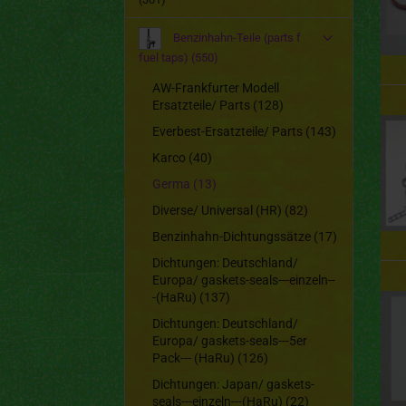
Benzinhahn-Teile (parts f
fuel taps) (550)
AW-Frankfurter Modell
Ersatzteile/ Parts (128)
Everbest-Ersatzteile/ Parts (143)
Karco (40)
Germa (13)
Diverse/ Universal (HR) (82)
Benzinhahn-Dichtungssätze (17)
Dichtungen: Deutschland/
Europa/ gaskets-seals---einzeln--
-(HaRu) (137)
Dichtungen: Deutschland/
Europa/ gaskets-seals---5er
Pack--- (HaRu) (126)
Dichtungen: Japan/ gaskets-
seals---einzeln---(HaRu) (22)