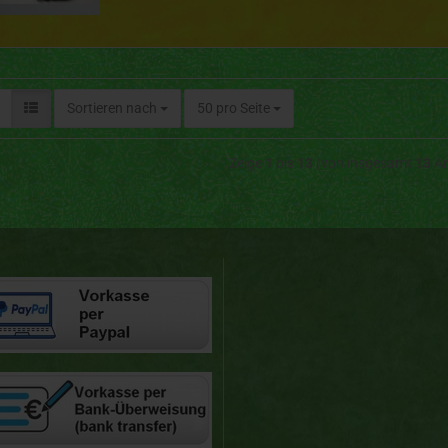
Sortieren nach
50 pro Seite
Zeige
1
bis
13
(von insgesamt
13
Ar