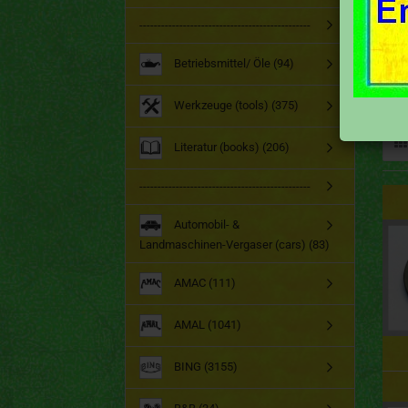
-----------------------------------------------
Betriebsmittel/ Öle (94)
Werkzeuge (tools) (375)
Literatur (books) (206)
-----------------------------------------------
Automobil- &
Landmaschinen-Vergaser (cars) (83)
AMAC (111)
AMAL (1041)
BING (3155)