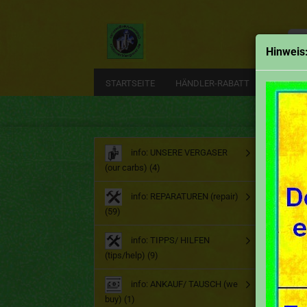
Alle
Hinweis
STARTSEITE
HÄNDLER-RABATT
EMAIL
Start
info: UNSERE VERGASER
(our carbs) (4)
Ge
info: REPARATUREN (repair)
(59)
info: TIPPS/ HILFEN
(tips/help) (9)
info: ANKAUF/ TAUSCH (we
buy) (1)