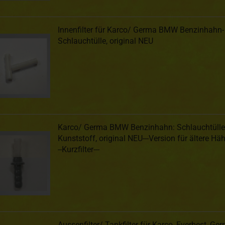
Innenfilter für Karco/ Germa BMW Benzinhahn-
Schlauchtülle, original NEU
Karco/ Germa BMW Benzinhahn: Schlauchtülle
Kunststoff, original NEU---Version für ältere Hä
--Kurzfilter---
Aussenfilter/ Tankfilter für Karco, Everbest, Ge