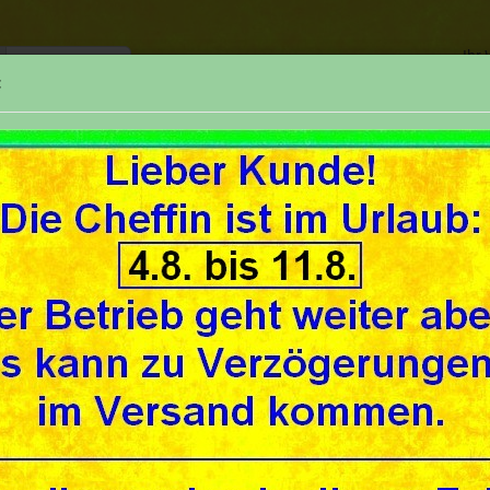
Ihr
:
TELEFON
SUCHE
REPARATUREN
UNSER GESCHÄFT
UNSE
»
»
seite
Benzinhahn-Teile (parts f fuel taps)
Germa
rma