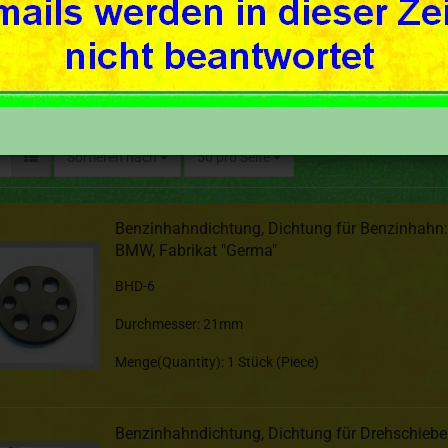
Sortieren nach
50 pro Seite
Benzinhahndichtung, Dichtung für Benzinhahn:
BMW, Fabrikat "Germa"
BHD-6
Durchmesser: 21mm
Menge(Quantity): 1 Stück (Piece)
Benzinhahndichtung, Dichtung für Drehschiebe