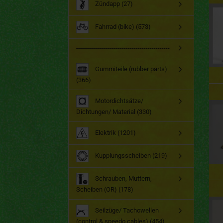
Zündapp (27)
Fahrrad (bike) (573)
-----------------------------------------------
Gummiteile (rubber parts)
(366)
Motordichtsätze/
Dichtungen/ Material (330)
Elektrik (1201)
Kupplungsscheiben (219)
Schrauben, Muttern,
Scheiben (OR) (178)
Seilzüge/ Tachowellen
(control & speedo cables) (454)