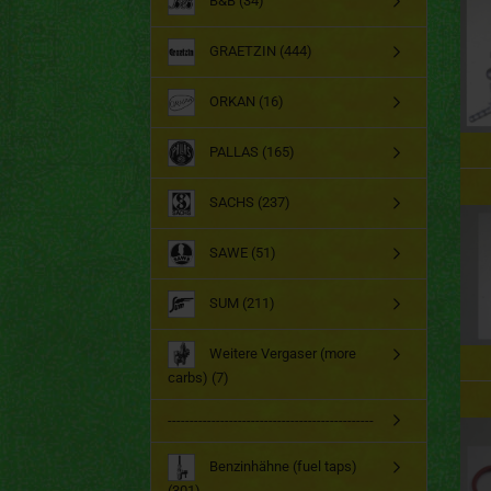
B&B (34)
GRAETZIN (444)
ORKAN (16)
PALLAS (165)
SACHS (237)
SAWE (51)
SUM (211)
Weitere Vergaser (more
carbs) (7)
-----------------------------------------------
Benzinhähne (fuel taps)
(301)