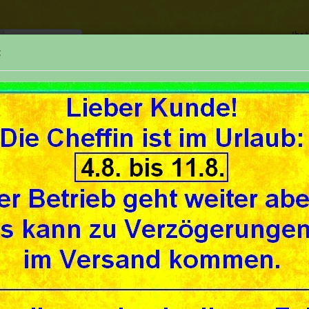
Ihr
:
TELEFON
SUCHE
REPARATUREN
UNSER GESCHÄFT
UNSE
»
»
seite
Benzinhahn-Teile (parts f fuel taps)
Karco
co