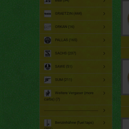
B&B (34)
GRAETZIN (444)
ORKAN (16)
PALLAS (165)
SACHS (237)
SAWE (51)
SUM (211)
Weitere Vergaser (more
carbs) (7)
-----------------------------------------------
Benzinhähne (fuel taps)
(301)