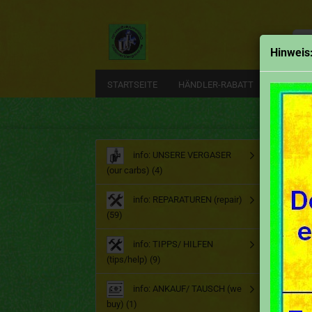
Alle
Hinweis
STARTSEITE
HÄNDLER-RABATT
EMAIL
Start
info: UNSERE VERGASER
(our carbs) (4)
Kar
info: REPARATUREN (repair)
(59)
info: TIPPS/ HILFEN
(tips/help) (9)
info: ANKAUF/ TAUSCH (we
buy) (1)