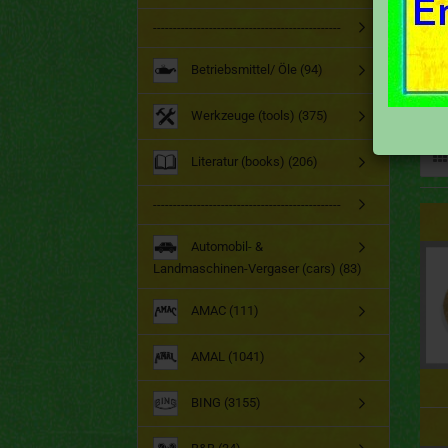
-----------------------------------------------
Betriebsmittel/ Öle (94)
Werkzeuge (tools) (375)
Literatur (books) (206)
-----------------------------------------------
Automobil- &
Landmaschinen-Vergaser (cars) (83)
AMAC (111)
AMAL (1041)
BING (3155)