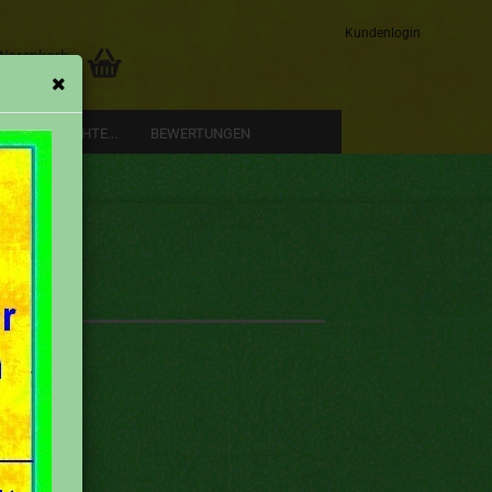
Kundenlogin
 Warenkorb
0,00 EUR
RE GESCHICHTE...
BEWERTUNGEN
Konto erstellen
Passwort vergessen?