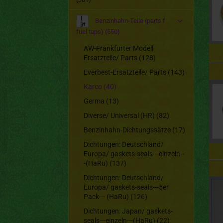
Benzinhahn-Teile (parts f
fuel taps) (550)
AW-Frankfurter Modell
Ersatzteile/ Parts (128)
Everbest-Ersatzteile/ Parts (143)
Karco (40)
Germa (13)
Diverse/ Universal (HR) (82)
Benzinhahn-Dichtungssätze (17)
Dichtungen: Deutschland/
Europa/ gaskets-seals---einzeln--
-(HaRu) (137)
Dichtungen: Deutschland/
Europa/ gaskets-seals---5er
Pack--- (HaRu) (126)
Dichtungen: Japan/ gaskets-
seals---einzeln---(HaRu) (22)