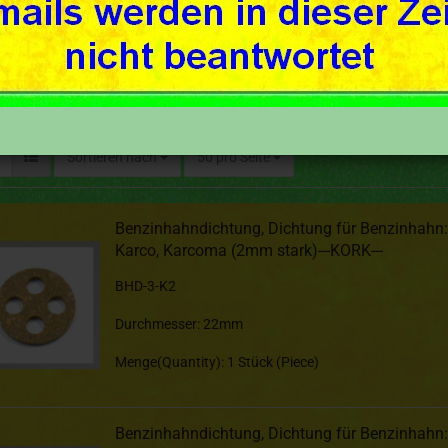
Sortieren nach
50 pro Seite
Benzinhahndichtung, Dichtung für Benzinhahn:
Karco, Karcoma (2mm stark)---KORK---
BHD-3-K2
Durchmesser: 22mm
Menge(Quantity): 1 Stück (Piece)
Benzinhahndichtung, Dichtung für Benzinhahn: