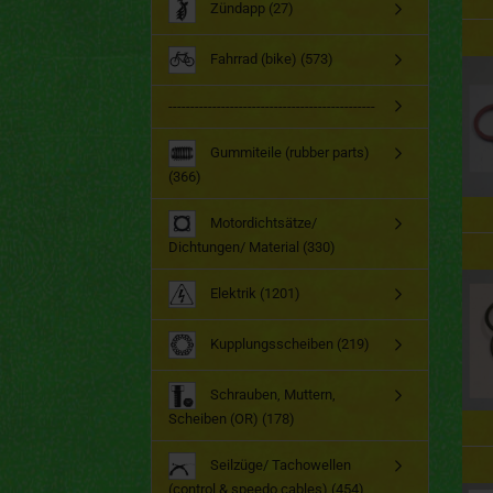
Zündapp (27)
Fahrrad (bike) (573)
-----------------------------------------------
Gummiteile (rubber parts)
(366)
Motordichtsätze/
Dichtungen/ Material (330)
Elektrik (1201)
Kupplungsscheiben (219)
Schrauben, Muttern,
Scheiben (OR) (178)
Seilzüge/ Tachowellen
(control & speedo cables) (454)