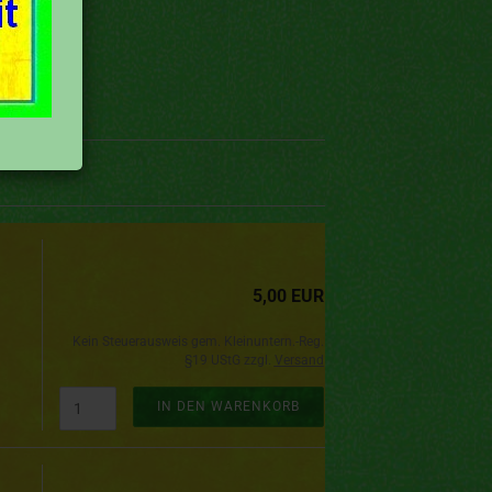
5,00 EUR
Kein Steuerausweis gem. Kleinuntern.-Reg.
§19 UStG zzgl.
Versand
IN DEN WARENKORB