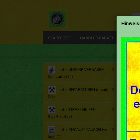
Alle
Hinweis
STARTSEITE
HÄNDLER-RABATT
EMAIL
Start
info: UNSERE VERGASER
(our carbs) (4)
Ho
info: REPARATUREN (repair)
(59)
info: TIPPS/ HILFEN
(tips/help) (9)
info: ANKAUF/ TAUSCH (we
buy) (1)