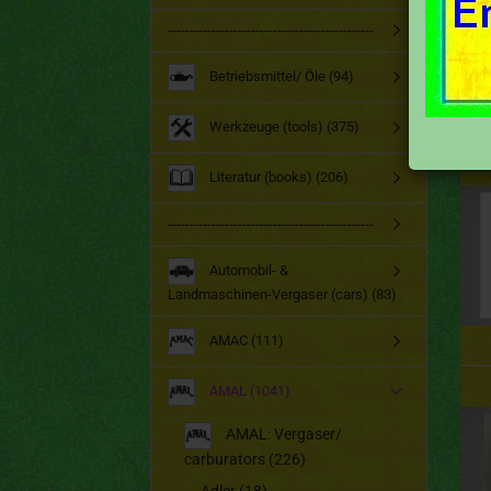
-----------------------------------------------
Betriebsmittel/ Öle (94)
Werkzeuge (tools) (375)
Literatur (books) (206)
-----------------------------------------------
Automobil- &
Landmaschinen-Vergaser (cars) (83)
AMAC (111)
AMAL (1041)
AMAL: Vergaser/
carburators (226)