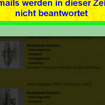
Sortieren nach
50 pro Seite
Amal Vergaser (74/012) Horex S 2 (S2)
Neuwertiger Vergaser:
-Instandgesetzt
-Komplett
-Voreingestellt
-Fahrfertig
Für weitere Informationen bitte auf das Bild klicken.
Amal Vergaser (75/011) Horex S 3 (S3)
Neuwertiger Vergaser:
-Instandgesetzt
-Komplett