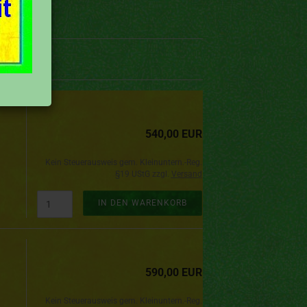
540,00 EUR
Kein Steuerausweis gem. Kleinuntern.-Reg.
§19 UStG zzgl.
Versand
IN DEN WARENKORB
590,00 EUR
Kein Steuerausweis gem. Kleinuntern.-Reg.