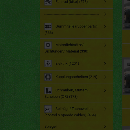
Fahrrad (bike) (573)
-----------------------------------------------
Gummiteile (rubber parts)
(366)
Motordichtsätze/
Dichtungen/ Material (330)
Elektrik (1201)
Kupplungsscheiben (219)
Schrauben, Muttern,
Scheiben (OR) (178)
Seilzüge/ Tachowellen
(control & speedo cables) (454)
Spiegel