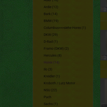
Adler (18)
Ardie (12)
Bark (14)
BMW (19)
Columbus>>>siehe Horex (1)
DKW (29)
D-Rad (1)
Framo (DKW) (2)
Hercules (8)
Horex (14)
Ilo (3)
Kreidler (1)
Kroboth / Lutz Motor
NSU (22)
Puch
Sachs (1)