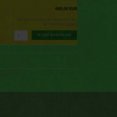
680,00 EUR
Kein Steuerausweis gem. Kleinuntern.-Reg.
§19 UStG zzgl.
Versand
IN DEN WARENKORB
tikeln)