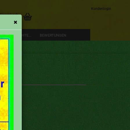
Kundenlogin
 Warenkorb
0,00 EUR
RE GESCHICHTE...
BEWERTUNGEN
Konto erstellen
Passwort vergessen?