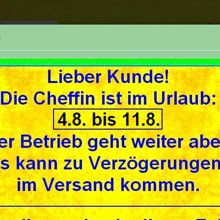
Ihr
:
TELEFON
SUCHE
REPARATUREN
UNSER GESCHÄFT
UNSE
»
»
»
seite
AMAL
AMAL: Vergaser/ carburators
Horex
rex