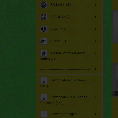
PALLAS (165)
SACHS (237)
SAWE (51)
SUM (211)
Weitere Vergaser (more
carbs) (7)
-----------------------------------------------
Benzinhähne (fuel taps)
(301)
Benzinhahn-Teile (parts f
fuel taps) (550)
Benzin: Leitungen,