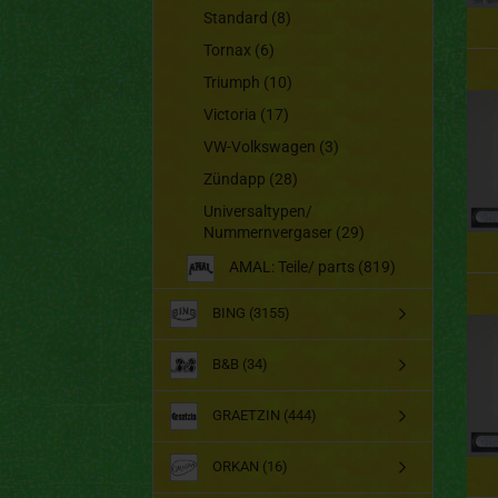
Standard (8)
Tornax (6)
Triumph (10)
Victoria (17)
VW-Volkswagen (3)
Zündapp (28)
Universaltypen/
Nummernvergaser (29)
AMAL: Teile/ parts (819)
BING (3155)
B&B (34)
GRAETZIN (444)
ORKAN (16)