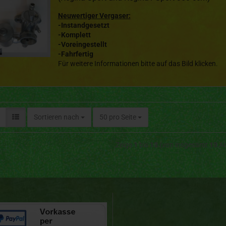
Neuwertiger Vergaser:
-Instandgesetzt
-Komplett
-Voreingestellt
-Fahrfertig
Für weitere Informationen bitte auf das Bild klicken.
Sortieren nach
50 pro Seite
Zeige
1
bis
13
(von insgesamt
13
Ar