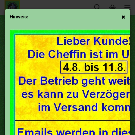
Hinweis:
Bing Düsensätze ohne Nadeln
Hier bekommst du komplette Düsensätze.
Du kaufst den Satz einfach nach Bauform deines
Vergasers (siehe Bilder) und
wir suchen dir aus den Bing Bestückungslisten die richtigen
Düsen heraus und schicken dir diese zu.