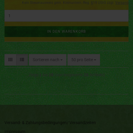
Kein Steuerausweis gem. Kleinuntern.-Reg. §19 UStG zzgl.
Versand
IN DEN WARENKORB
Sortieren nach
50 pro Seite
Zeige
1
bis
28
(von insgesamt
28
Artikeln)
Versand- & Zahlungsbedingungen/ Versandzeiten
Impressum