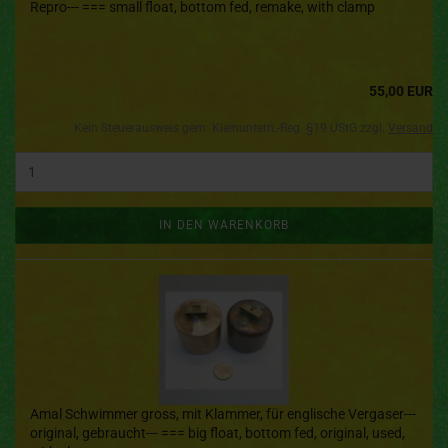
Repro--- === small float, bottom fed, remake, with clamp
55,00 EUR
Kein Steuerausweis gem. Kleinuntern.-Reg. §19 UStG zzgl.
Versand
IN DEN WARENKORB
Amal Schwimmer gross, mit Klammer, für englische Vergaser---
original, gebraucht--- === big float, bottom fed, original, used,