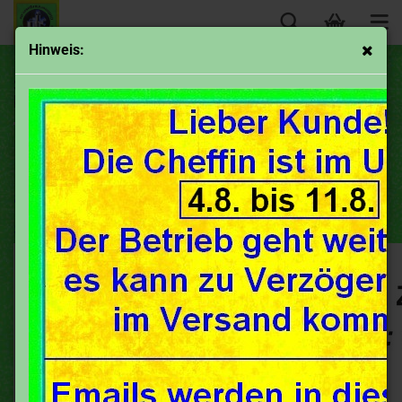
Hinweis:
Schwimmerkammer Zulauf von oben/ top fed float
bowl
Die Teile sind sortiert und können
anhand der schematischen Zeichnung
schnell gefunden werden.