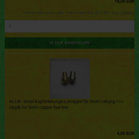
18,00 EUR
Kein Steuerausweis gem. Kleinuntern.-Reg. §19 UStG zzgl.
Versand
IN DEN WARENKORB
KLLN---Amal Kupferleitungs-Lötnippel für 5mm Leitung ===
nipple for 5mm copper fuel line
9,00 EUR