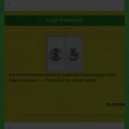
IN DEN WARENKORB
Schwimmerkammerdeckel für englische Amal Vergaser, klein,
Zulauf von oben === float bowl top, small, top fed
55,00 EUR
Kein Steuerausweis gem. Kleinuntern.-Reg. §19 UStG zzgl.
Versand