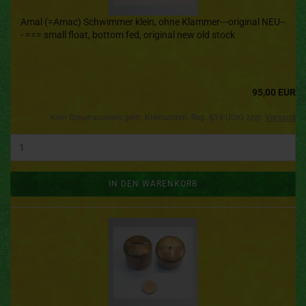
Amal (=Amac) Schwimmer klein, ohne Klammer---original NEU--
- === small float, bottom fed, original new old stock
95,00 EUR
Kein Steuerausweis gem. Kleinuntern.-Reg. §19 UStG zzgl.
Versand
IN DEN WARENKORB