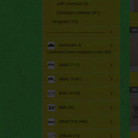
JAP Literatur (5)
Zündapp Literatur (61)
Vergaser (13)
NE
-----------------------------------------------
Automobil- &
Landmaschinen-Vergaser (cars) (83)
AMAC (111)
AMAL (1041)
NE
BING (3155)
B&B (34)
GRAETZIN (444)
ORKAN (16)