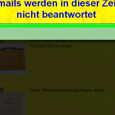
Sortieren nach
50 pro Seite
Horex - Ersatzteilliste für Columbus-Motoren 20
U
300 und 350ccm, Kopie
Horex - Werkstatt-Anleitung Regina, Kopie
U