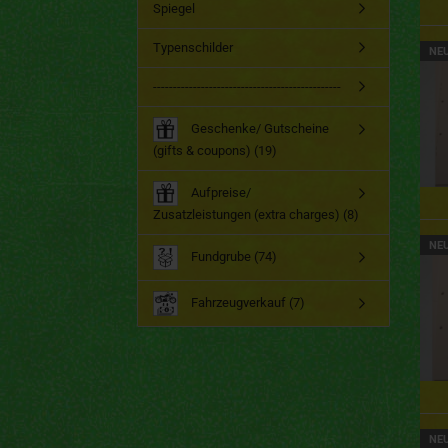
Spiegel
Typenschilder
NE
-----------------------------------------------
Geschenke/ Gutscheine
(gifts & coupons) (19)
Aufpreise/
Zusatzleistungen (extra charges) (8)
NE
Fundgrube (74)
Fahrzeugverkauf (7)
NE