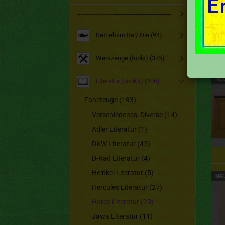
-----------------------------------------------
Betriebsmittel/ Öle (94)
Werkzeuge (tools) (375)
NE
Literatur (books) (206)
Fahrzeuge (193)
Verschiedenes, Diverse (14)
Adler Literatur (1)
DKW Literatur (45)
D-Rad Literatur (4)
Heinkel Literatur (5)
NE
Hercules Literatur (27)
Horex Literatur (20)
Jawa Literatur (11)