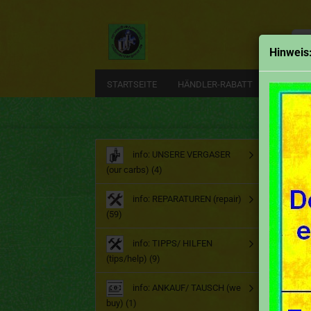
Alle
Hinweis
STARTSEITE
HÄNDLER-RABATT
EMAIL
Start
info: UNSERE VERGASER
(our carbs) (4)
Hor
info: REPARATUREN (repair)
(59)
info: TIPPS/ HILFEN
(tips/help) (9)
info: ANKAUF/ TAUSCH (we
buy) (1)