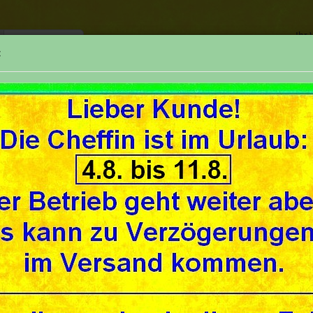
Ihr
:
TELEFON
SUCHE
REPARATUREN
UNSER GESCHÄFT
UNSE
»
»
»
seite
Literatur (books)
Fahrzeuge
Horex Literatur
ex Literatur