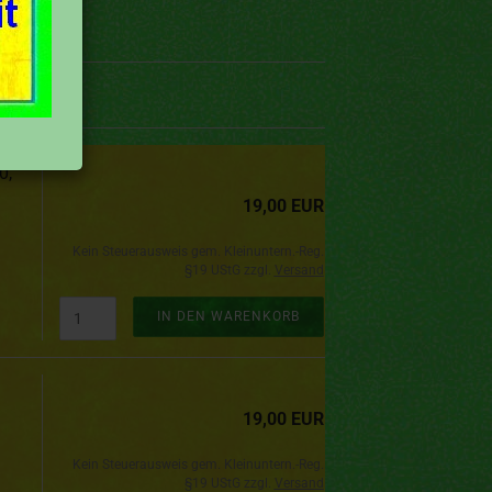
0,
19,00 EUR
Kein Steuerausweis gem. Kleinuntern.-Reg.
§19 UStG zzgl.
Versand
IN DEN WARENKORB
19,00 EUR
Kein Steuerausweis gem. Kleinuntern.-Reg.
§19 UStG zzgl.
Versand