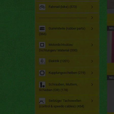
Fahrrad (bike) (573)
-----------------------------------------------
Gummiteile (rubber parts)
NE
(366)
Motordichtsätze/
Dichtungen/ Material (330)
Elektrik (1201)
Kupplungsscheiben (219)
NE
Schrauben, Muttern,
Scheiben (OR) (178)
Seilzüge/ Tachowellen
(control & speedo cables) (454)