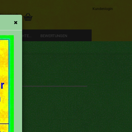
Kundenlogin
 Warenkorb
0,00 EUR
RE GESCHICHTE...
BEWERTUNGEN
Konto erstellen
Passwort vergessen?