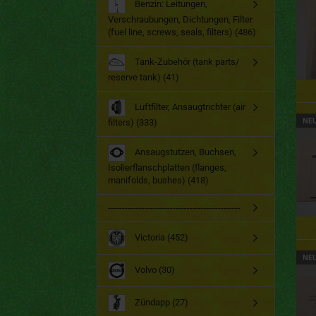
Benzin: Leitungen,
Verschraubungen, Dichtungen, Filter
(fuel line, screws, seals, filters) (486)
Tank-Zubehör (tank parts/
reserve tank) (41)
Luftfilter, Ansaugtrichter (air
NE
filters) (333)
Ansaugstutzen, Buchsen,
Isolierflanschplatten (flanges,
manifolds, bushes) (418)
-----------------------------------------------
Victoria (452)
NE
Volvo (30)
Zündapp (27)