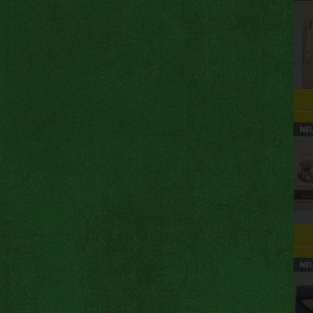
NE
NE