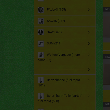
PALLAS (165)
NE
SACHS (237)
SAWE (51)
SUM (211)
Weitere Vergaser (more
NE
carbs) (7)
-----------------------------------------------
Benzinhähne (fuel taps)
(301)
Benzinhahn-Teile (parts f
fuel taps) (550)
NE