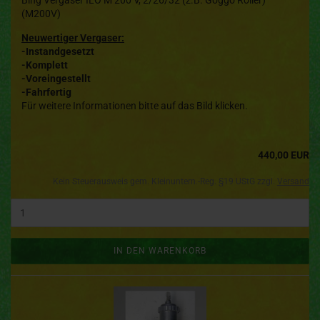
Bing Vergaser ILO M 200 V, 2/26/32 (z.B. Goggo Roller)
(M200V)
Neuwertiger Vergaser:
-Instandgesetzt
-Komplett
-Voreingestellt
-Fahrfertig
Für weitere Informationen bitte auf das Bild klicken.
440,00 EUR
Kein Steuerausweis gem. Kleinuntern.-Reg. §19 UStG zzgl.
Versand
IN DEN WARENKORB