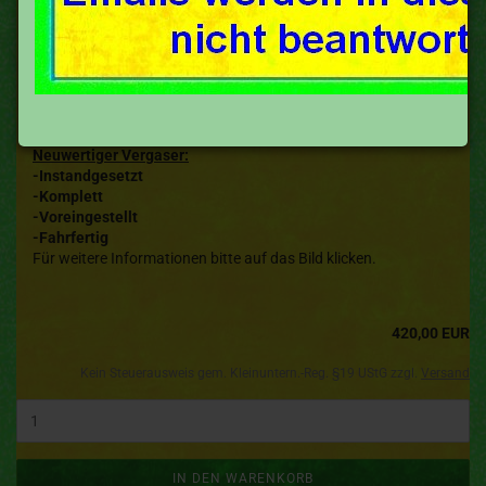
Bing Vergaser ILO M 175 H, 1/24/75 (M175H)
Neuwertiger Vergaser:
-Instandgesetzt
-Komplett
-Voreingestellt
-Fahrfertig
Für weitere Informationen bitte auf das Bild klicken.
420,00 EUR
Kein Steuerausweis gem. Kleinuntern.-Reg. §19 UStG zzgl.
Versand
IN DEN WARENKORB