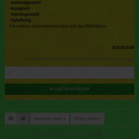
-Instandgesetzt
-Komplett
-Voreingestellt
-Fahrfertig
Für weitere Informationen bitte auf das Bild klicken.
420,00 EUR
Kein Steuerausweis gem. Kleinuntern.-Reg. §19 UStG zzgl.
Versand
IN DEN WARENKORB
Sortieren nach
50 pro Seite
Zeige
1
bis
16
(von insgesamt
16
Artikeln)