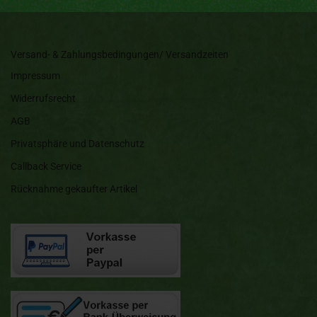
Versand- & Zahlungsbedingungen/ Versandzeiten
Impressum
Widerrufsrecht
AGB
Privatsphäre und Datenschutz
Callback Service
Rücknahme gekaufter Artikel