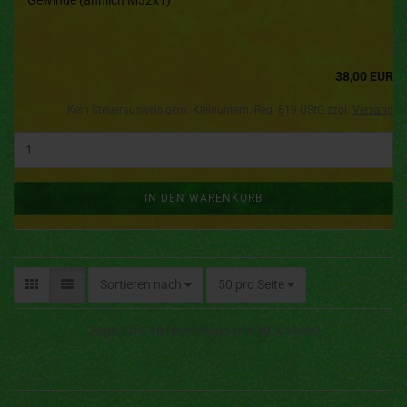
Gewinde (ähnlich M32x1)
38,00 EUR
Kein Steuerausweis gem. Kleinuntern.-Reg. §19 UStG zzgl.
Versand
IN DEN WARENKORB
Sortieren nach
50 pro Seite
Zeige
1
bis
10
(von insgesamt
10
Artikeln)