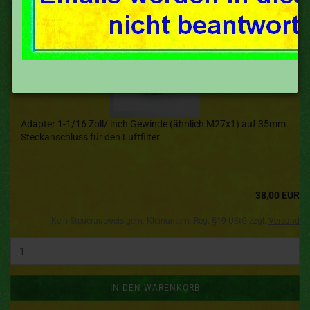
Adapter 1-1/16 Zoll/ inch Gewinde (ähnlich M27x1) auf 35mm
Steckanschluss für den Luftfilter
38,00 EUR
Kein Steuerausweis gem. Kleinuntern.-Reg. §19 UStG zzgl.
Versand
IN DEN WARENKORB