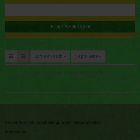
IN DEN WARENKORB
Sortieren nach
50 pro Seite
Zeige
1
bis
10
(von insgesamt
10
Artikeln)
Versand- & Zahlungsbedingungen/ Versandzeiten
Impressum