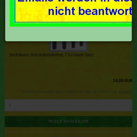
Sechskant-Schraubendreher, 7 Grössen-Satz
24,00 EUR
Kein Steuerausweis gem. Kleinuntern.-Reg. §19 UStG zzgl.
Versand
IN DEN WARENKORB