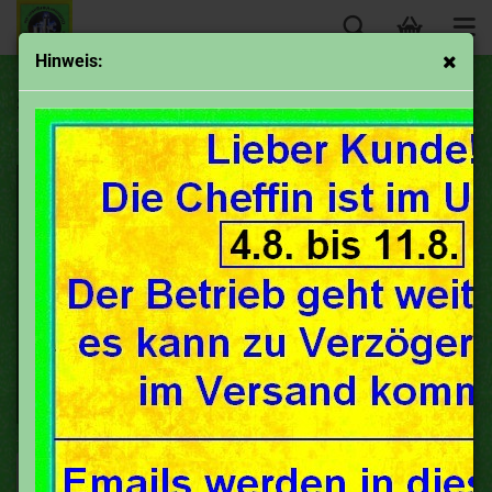
Hinweis:
Schraubendreher
Sortieren nach
50 pro Seite