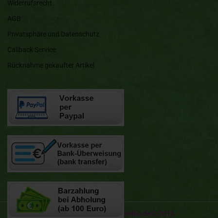
Widerrufsrecht
AGB
Privatsphäre und Datenschutz
Callback Service
Rücknahme gekaufter Artikel
Onlineshop erstellen
mit Gambio.de © 2018