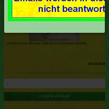
Posten Horex Motoren Teile für verschiedene Modelle
400,00 EUR
Kein Steuerausweis gem. Kleinuntern.-Reg. §19 UStG zzgl.
Versand
IN DEN WARENKORB