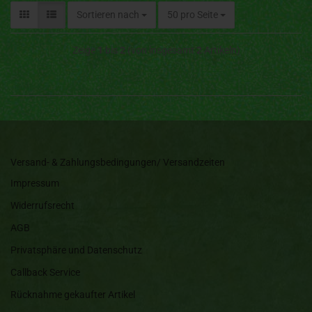
Sortieren nach
50 pro Seite
Zeige
1
bis
2
(von insgesamt
2
Artikeln)
Versand- & Zahlungsbedingungen/ Versandzeiten
Impressum
Widerrufsrecht
AGB
Privatsphäre und Datenschutz
Callback Service
Rücknahme gekaufter Artikel