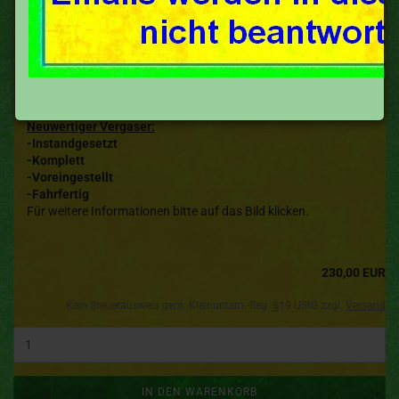
Bing Vergaser Flink Motor (Varel) 1/9,5/5---alte Ausführung---
Neuwertiger Vergaser:
-Instandgesetzt
-Komplett
-Voreingestellt
-Fahrfertig
Für weitere Informationen bitte auf das Bild klicken.
230,00 EUR
Kein Steuerausweis gem. Kleinuntern.-Reg. §19 UStG zzgl.
Versand
IN DEN WARENKORB