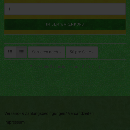
IN DEN WARENKORB
Sortieren nach
50 pro Seite
Zeige
1
bis
2
(von insgesamt
2
Artikeln)
Versand- & Zahlungsbedingungen/ Versandzeiten
Impressum