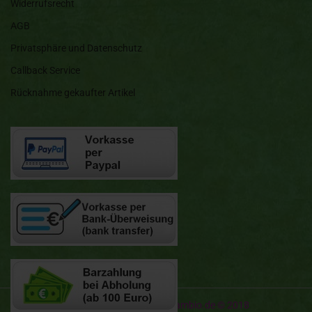
Widerrufsrecht
AGB
Privatsphäre und Datenschutz
Callback Service
Rücknahme gekaufter Artikel
Onlineshop erstellen
mit Gambio.de © 2018