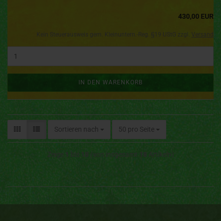
430,00 EUR
Kein Steuerausweis gem. Kleinuntern.-Reg. §19 UStG zzgl.
Versand
IN DEN WARENKORB
Sortieren nach
50 pro Seite
Zeige
1
bis
18
(von insgesamt
18
Artikeln)