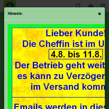
Hinweis:
Maico- ab 200 ccm
Sortieren nach
50 pro Seite