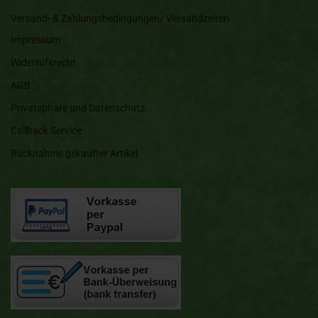
Versand- & Zahlungsbedingungen/ Versandzeiten
Impressum
Widerrufsrecht
AGB
Privatsphäre und Datenschutz
Callback Service
Rücknahme gekaufter Artikel