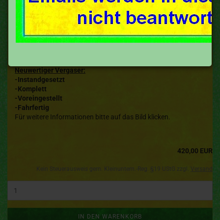
Bing Vergaser Maico M 175 + 200, 1/26/34 (M175 + M200)
Neuwertiger Vergaser:
-Instandgesetzt
-Komplett
-Voreingestellt
-Fahrfertig
Für weitere Informationen bitte auf das Bild klicken.
420,00 EUR
Kein Steuerausweis gem. Kleinuntern.-Reg. §19 UStG zzgl.
Versand
IN DEN WARENKORB