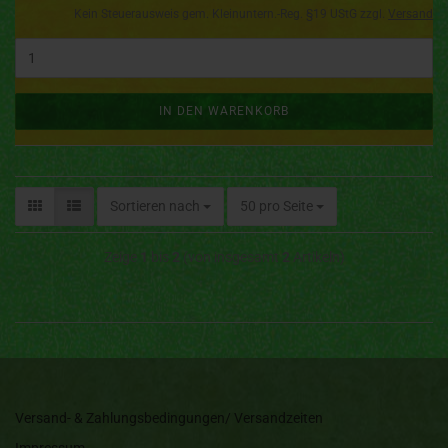
Kein Steuerausweis gem. Kleinuntern.-Reg. §19 UStG zzgl.
Versand
IN DEN WARENKORB
Sortieren nach
50 pro Seite
Zeige
1
bis
2
(von insgesamt
2
Artikeln)
Versand- & Zahlungsbedingungen/ Versandzeiten