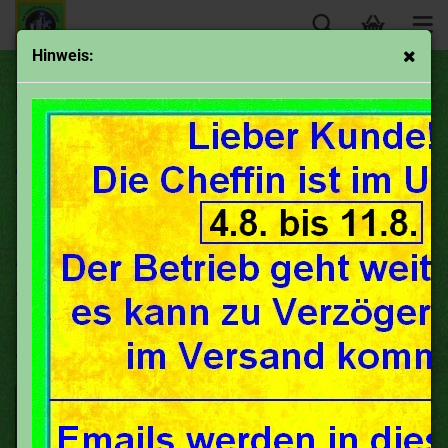
Hinweis:
Horex
Achtung!
Hier sind nur Luftfilter mit speziellen
Bauformen oder
Anschlüssen für die entsprechende Marke
aufgelistet.
Normale Luftiflter findest du in den
anderen Rubriken (hier).