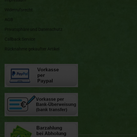
Impressum
Widerrufsrecht
AGB
Privatsphäre und Datenschutz
Callback Service
Rücknahme gekaufter Artikel