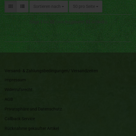
Sortieren nach
50 pro Seite
Zeige
1
bis
32
(von insgesamt
32
Artikeln)
Versand- & Zahlungsbedingungen/ Versandzeiten
Impressum
Widerrufsrecht
AGB
Privatsphäre und Datenschutz
Callback Service
Rücknahme gekaufter Artikel