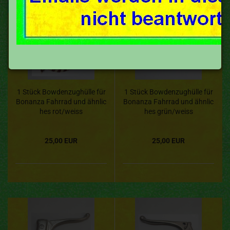
1 Stück Bowdenzughülle für
1 Stück Bowdenzughülle für
Bonanza Fahrrad und ähnlic
Bonanza Fahrrad und ähnlic
hes rot/weiss
hes grün/weiss
25,00 EUR
25,00 EUR