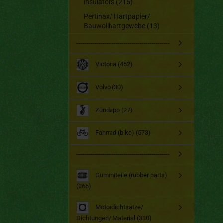
insulators (215)
Pertinax/ Hartpapier/
Bauwollhartgewebe (13)
-----------------------------------------------
Victoria (452)
Volvo (30)
Zündapp (27)
Fahrrad (bike) (573)
-----------------------------------------------
Gummiteile (rubber parts)
(366)
Motordichtsätze/
Dichtungen/ Material (330)