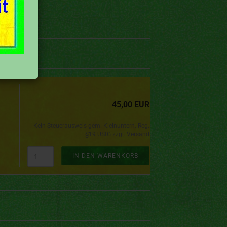
45,00 EUR
Kein Steuerausweis gem. Kleinuntern.-Reg.
§19 UStG zzgl.
Versand
IN DEN WARENKORB