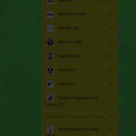
B&B (34)
GRAETZIN (444)
ORKAN (16)
PALLAS (165)
SACHS (237)
SAWE (51)
SUM (211)
Weitere Vergaser (more
carbs) (7)
-----------------------------------------------
Benzinhähne (fuel taps)
(301)