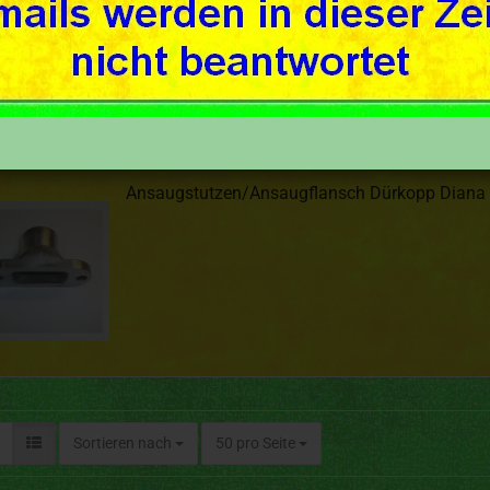
Sortieren nach
50 pro Seite
Ansaugstutzen/Ansaugflansch Dürkopp Diana
Sortieren nach
50 pro Seite