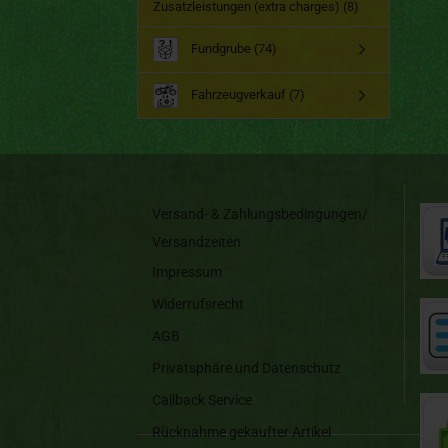
Zusatzleistungen (extra charges) (8)
Fundgrube (74)
Fahrzeugverkauf (7)
Versand- & Zahlungsbedingungen/
Versandzeiten
Impressum
Widerrufsrecht
AGB
Privatsphäre und Datenschutz
Callback Service
Rücknahme gekaufter Artikel