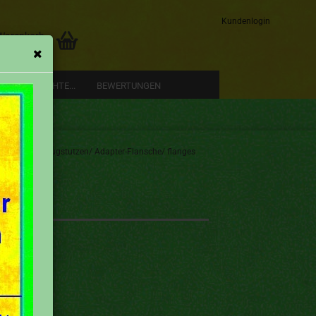
Kundenlogin
 Warenkorb
0,00 EUR
RE GESCHICHTE...
BEWERTUNGEN
»
s)
Ansaugstutzen/ Adapter-Flansche/ flanges
Konto erstellen
Passwort vergessen?