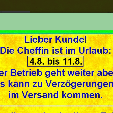
Ihr
:
TELEFON
SUCHE
REPARATUREN
UNSER GESCHÄFT
UNSE
»
seite
Ansaugstutzen, Buchsen, Isolierflanschplatten (flanges, manifolds, bushe
ürkopp
rkopp