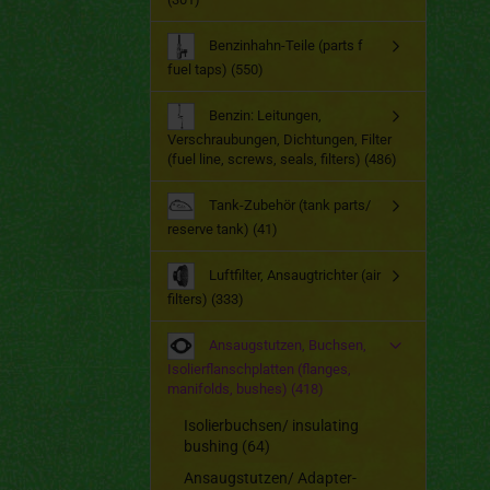
Benzinhahn-Teile (parts f
fuel taps) (550)
Benzin: Leitungen,
Verschraubungen, Dichtungen, Filter
(fuel line, screws, seals, filters) (486)
Tank-Zubehör (tank parts/
reserve tank) (41)
Luftfilter, Ansaugtrichter (air
filters) (333)
Ansaugstutzen, Buchsen,
Isolierflanschplatten (flanges,
manifolds, bushes) (418)
Isolierbuchsen/ insulating
bushing (64)
Ansaugstutzen/ Adapter-