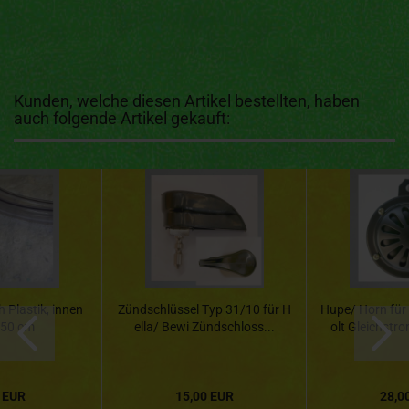
Kunden, welche diesen Artikel bestellten, haben
auch folgende Artikel gekauft:
 Plastik, innen
Zündschlüssel Typ 31/10 für H
Hupe/ Horn für 
50 cm
ella/ Bewi Zündschloss...
olt Gleichstro
 EUR
15,00 EUR
28,0