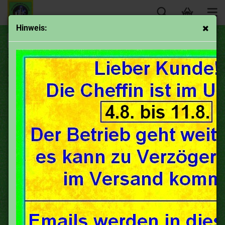
Hinweis:
« Erster
« zurück
weiter »
Letzter »
36
Artikel in dieser Kategorie
Akku, Batterie, Gel-Blei-Akku passend zu unserem
Batteriegehäuse---6AH---