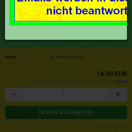
Art.Nr.:
EL-AK-6/6 (EL-33)
16,00 EUR
Kein Steuerausweis gem. Kleinuntern.-Reg. §19 UStG zzgl.
Versand
Frage zum Produkt